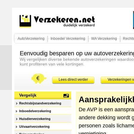
AutoVerzekering
Inboedel Verzekering
WA Verzekering
Rechts
Eenvoudig besparen op uw autoverzekerin
Wij vergelijken diverse bekende autoverzekeringen waardoo
kunt profiteren van vele kortingen.
Lees direct verder
Verzekeringen v
Vergelijk
Aansprakelijk
Rechtsbijstandverzekering
De AVP is een aansprake
Inboedelverzekering
andere dekking wordt 
Huisdierverzekering
personen zoals lichame
Uitvaartverzekering
vernietiging.