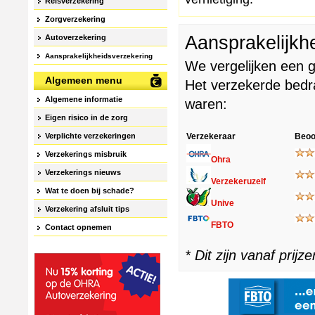
Reisverzekering
Zorgverzekering
Aansprakelijkhe
Autoverzekering
Aansprakelijkheidsverzekering
We vergelijken een 
Algemeen menu
Het verzekerde bedra
Algemene informatie
waren:
Eigen risico in de zorg
Verplichte verzekeringen
Verzekeraar
Beoo
Verzekerings misbruik
Ohra
Verzekerings nieuws
Verzekeruzelf
Wat te doen bij schade?
Unive
Verzekering afsluit tips
FBTO
Contact opnemen
* Dit zijn vanaf prijze