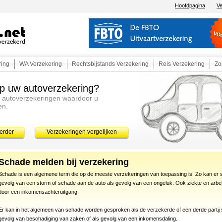
Hoofdpagina
Ve
ring
WA Verzekering
Rechtsbijstands Verzekering
Reis Verzekering
Zo
p uw autoverzekering?
e autoverzekeringen waardoor u
en.
verder
Verzekeringen vergelijken
Schade melden bij verzekering
Schade is een algemene term die op de meeste verzekeringen van toepassing is. Zo kan er 
gevolg van een storm of schade aan de auto als gevolg van een ongeluk. Ook ziekte en arbe
door een inkomensachteruitgang.
Er kan in het algemeen van schade worden gesproken als de verzekerde of een derde partij sc
gevolg van beschadiging van zaken of als gevolg van een inkomensdaling.