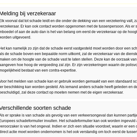
Melding bij verzekeraar
Elk voorval dat tot schade leidt en die onder de dekking van een verzekering valt,
verzekeraar. Er kan ook contact worden opgenomen met de tussenpersoon. Als er 
inboedel of aan de auto dan is het van belang om eerst de verzekeraar op de hoogte
worden uitgevoerd.
Het kan namelijk zo zijn dat de schade eerst vastgesteld moet worden door een sc
als de schade boven een bepaalde norm uitkomt, zal de verzekeraar van de diens
maken om de hoogte van de schade vast te laten stellen. Deze kan de oorzaak van 
aangeven hoe hoog de vergoeding zal zijn. Er zijn verzekeringen waarin de polis
mogelijkheid bestaat van een contra-expertise.
Voor het melden van schade kan er gebruik worden gemaakt van een standaard sch
ter beschikking kan worden gesteld. Als iemand anders schade heeft geleden en d
beschuldigd, zal deze contact op moeten nemen met de eigen verzekeraar.
Verschillende soorten schade
Als er sprake is van schade als gevolg van een verkeersongeval dan kunnen partij
Europees schadeformulier invullen. Het schadeformulier kan ook worden ingevuld al
veroorzaker is van het ongeval. Indien er zich een situatie voordoet, waarin er een
direct actie moet worden ondernomen is het ook verstandig om toch eerst de tussenp