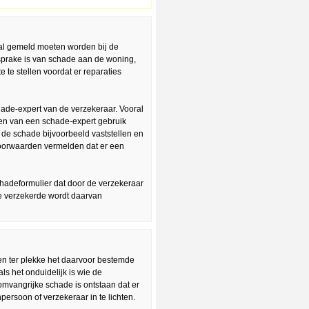
 zal gemeld moeten worden bij de
sprake is van schade aan de woning,
 te stellen voordat er reparaties
hade-expert van de verzekeraar. Vooral
ten van een schade-expert gebruik
de schade bijvoorbeeld vaststellen en
voorwaarden vermelden dat er een
adeformulier dat door de verzekeraar
e verzekerde wordt daarvan
en ter plekke het daarvoor bestemde
s het onduidelijk is wie de
 omvangrijke schade is ontstaan dat er
ersoon of verzekeraar in te lichten.